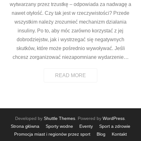
wytwarzany przez trzustkę – odpowiada za nadwagę a
nawet otyłość. Czy tak jest w rzeczywistości? Przede
wszystkim należy zrozumieć mechanizm działania
insuliny. Po to, aby móc zarówno korzystać z jej
dobrodziejstw, jak i wystrzegać się negatywnych
skutków, które może pośrednio wywoływać. Jeśli
chcesz zorganizować niezapomniane wydarzenie
…
READ MORE
Developed by
Shuttle Themes
. Powered by
WordPress
.
Strona główna
Sporty wodne
Eventy
Sport a zdrowie
Promocja miast i regionów przez sport
Blog
Kontakt