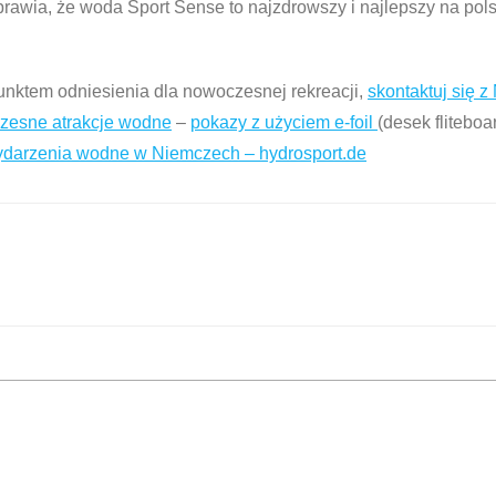
awia, że woda Sport Sense to najzdrowszy i najlepszy na pol
 punktem odniesienia dla nowoczesnej rekreacji,
skontaktuj się z
zesne atrakcje wodne
–
pokazy z użyciem e-foil
(desek fliteboa
wydarzenia wodne w Niemczech –
hydrosport.de