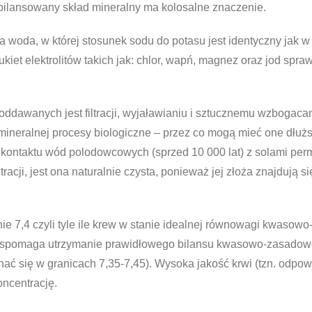
zbilansowany skład mineralny ma kolosalne znaczenie.
 woda, w której stosunek sodu do potasu jest identyczny jak w 
kiet elektrolitów takich jak: chlor, wapń, magnez oraz jod spra
dawanych jest filtracji, wyjaławianiu i sztucznemu wzbogaca
mineralnej procesy biologiczne – przez co mogą mieć one dłużs
 kontaktu wód polodowcowych (sprzed 10 000 lat) z solami per
acji, jest ona naturalnie czysta, ponieważ jej złoża znajdują 
ie 7,4 czyli tyle ile krew w stanie idealnej równowagi kwaso
 wspomaga utrzymanie prawidłowego bilansu kwasowo-zasadow
ać się w granicach 7,35-7,45). Wysoka jakość krwi (tzn. odpow
oncentrację.