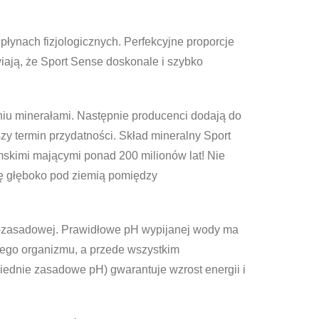
płynach fizjologicznych. Perfekcyjne proporcje
wiają, że Sport Sense doskonale i szybko
niu minerałami. Następnie producenci dodają do
zy termin przydatności. Skład mineralny Sport
mskimi mającymi ponad 200 milionów lat! Nie
się głęboko pod ziemią pomiędzy
wo-zasadowej. Prawidłowe pH wypijanej wody ma
ego organizmu, a przede wszystkim
iednie zasadowe pH) gwarantuje wzrost energii i