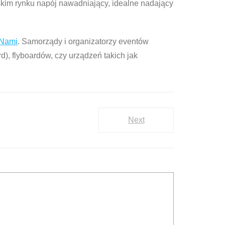
skim rynku napój nawadniający, idealne nadający
 Nami
. Samorządy i organizatorzy eventów
rd), flyboardów, czy urządzeń takich jak
Next