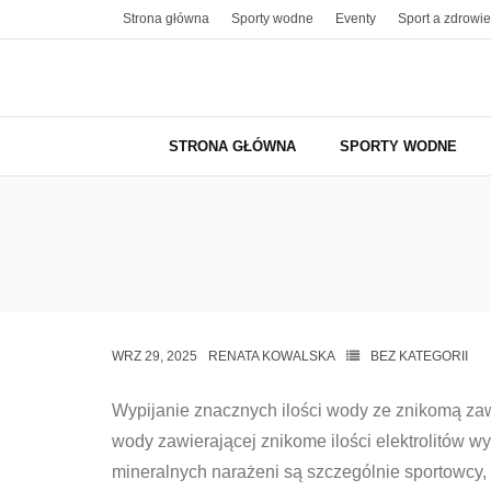
Skip
Strona główna
Sporty wodne
Eventy
Sport a zdrowie
to
content
STRONA GŁÓWNA
SPORTY WODNE
WRZ 29, 2025
RENATA KOWALSKA
BEZ KATEGORII
Wypijanie znacznych ilości wody ze znikomą zawa
wody zawierającej znikome ilości elektrolitów wy
mineralnych narażeni są szczególnie sportowcy,