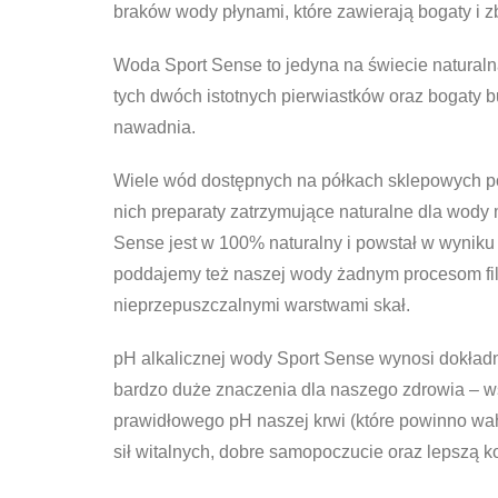
braków wody płynami, które zawierają bogaty i 
Woda Sport Sense to jedyna na świecie naturalna
tych dwóch istotnych pierwiastków oraz bogaty bu
nawadnia.
Wiele wód dostępnych na półkach sklepowych pod
nich preparaty zatrzymujące naturalne dla wody 
Sense jest w 100% naturalny i powstał w wyniku
poddajemy też naszej wody żadnym procesom filtr
nieprzepuszczalnymi warstwami skał.
pH alkalicznej wody Sport Sense wynosi dokładn
bardzo duże znaczenia dla naszego zdrowia –
prawidłowego pH naszej krwi (które powinno wah
sił witalnych, dobre samopoczucie oraz lepszą k